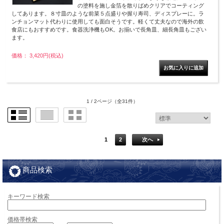
の塗料を施し金箔を散りばめクリアでコーティング
してあります。８寸皿のような前菜５点盛りや握り寿司、ディスプレーに。ラ
ンチョンマット代わりに使用しても面白そうです。軽くて丈夫なので海外の飲
食店にもおすすめです。食器洗浄機もOK。お揃いで長角皿、細長角皿もござい
ます。
価格： 3,420円(税込)
1 / 2ページ
（全31件）
1
2
次へ
商品検索
キーワード検索
価格帯検索