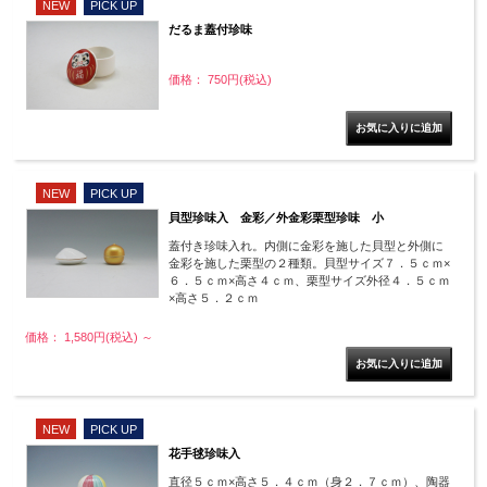
NEW
PICK UP
だるま蓋付珍味
価格： 750円(税込)
NEW
PICK UP
貝型珍味入 金彩／外金彩栗型珍味 小
蓋付き珍味入れ。内側に金彩を施した貝型と外側に
金彩を施した栗型の２種類。貝型サイズ７．５ｃｍ×
６．５ｃｍ×高さ４ｃｍ、栗型サイズ外径４．５ｃｍ
×高さ５．２ｃｍ
価格： 1,580円(税込)
～
NEW
PICK UP
花手毬珍味入
直径５ｃｍ×高さ５．４ｃｍ（身２．７ｃｍ）、陶器