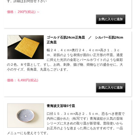
す。詳細はお問合せ下さい
価格： 290円(税込)
～
ゴールド石肌24cm正角皿 ／ シルバー石肌24cm
正角皿
幅２４．４ｃｍ×奥行２４．４ｃｍ×高さ１．３ｃ
ｍ、岩肌のような表情が面白い正方形の平皿。適度
に抑えた光沢の金彩とパールホワイトのような銀彩
の２色。８寸皿として、すし、お肉、刺身、揚げ物、焼物などの盛合せに。大
小のサイズ、長角皿、丸皿もございます。
価格： 6,490円(税込)
青海波文旨味5寸皿
口径１５．３ｃｍ×高さ２．５ｃｍ、恐るべき密度で
内外に描かれた（転写です）青海波紋が人気の旨味
シリーズに大きめの取り皿が新登場。普段使いから
お正月のような改まった席にもおすすめです。一品
メニューにも使えそうです。