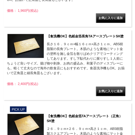
価格： 1,960円(税込)
【食洗機OK】色紙金箔長角TAアースプレートSH塗
長さ１６．９ｃｍ×幅１６ｃｍ×高さ１ｃｍ、ABS樹
脂製の長角プレート。木肌のような素地にマット金
の塗料を施し金箔を散りばめクリアでコーティング
してあります。すし下駄代わりに握りすし１人前に
ちょうど良いサイズ。揚げ物や刺身、お肉の盛込み、和菓子のディスプレーに
も。軽くて丈夫なので海外の飲食店にもおすすめです。食器洗浄機もOK。お揃
いで正角皿と細長角皿もございます。
価格： 2,400円(税込)
PICK UP
【食洗機OK】色紙金箔TAアースプレート（正角）
SH塗
２６．９ｃｍ×２６．９ｃｍ×高さ１ｃｍ、ABS樹脂
製スクエアプレート。木肌のような素地にマット金