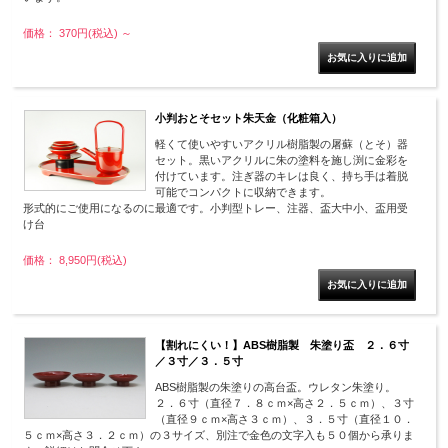
価格： 370円(税込)
～
小判おとそセット朱天金（化粧箱入）
軽くて使いやすいアクリル樹脂製の屠蘇（とそ）器
セット。黒いアクリルに朱の塗料を施し渕に金彩を
付けています。注ぎ器のキレは良く、持ち手は着脱
可能でコンパクトに収納できます。
形式的にご使用になるのに最適です。小判型トレー、注器、盃大中小、盃用受
け台
価格： 8,950円(税込)
【割れにくい！】ABS樹脂製 朱塗り盃 ２．６寸
／３寸／３．５寸
ABS樹脂製の朱塗りの高台盃。ウレタン朱塗り。
２．６寸（直径７．８ｃｍ×高さ２．５ｃｍ）、３寸
（直径９ｃｍ×高さ３ｃｍ）、３．５寸（直径１０．
５ｃｍ×高さ３．２ｃｍ）の３サイズ、別注で金色の文字入も５０個から承りま