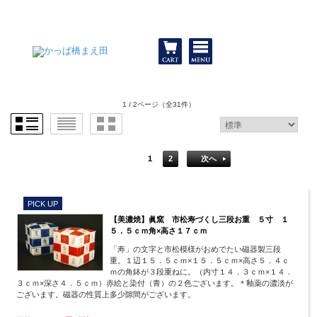
和食器と包丁 かっぱ橋まえ田
1 / 2ページ
（全31件）
1
2
次へ
PICK UP
【美濃焼】眞窯 市松寿づくし三段お重 ５寸 １
５．５ｃｍ角×高さ１７ｃｍ
「寿」の文字と市松模様がおめでたい磁器製三段
重。１辺１５．５ｃｍ×１５．５ｃｍ×高さ５．４ｃ
ｍの角鉢が３段重ねに。（内寸１４．３ｃｍ×１４．
３ｃｍ×深さ４．５ｃｍ）赤絵と染付（青）の２色ございます。＊釉薬の濃淡が
ございます。磁器の性質上多少隙間がございます。