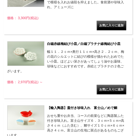
で模様を入れお値段を抑えました。食前酒や珍味入
れ、アミューズに
価格： 3,300円(税込)
白磁赤線梅結び小皿／白磁プラチナ線梅結び小皿
幅１１．２ｃｍ×奥行１１ｃｍ×高さ２．２ｃｍ、梅
の花のシルエットに結びの模様が描かれたおめでた
い小皿。ほどよい深さがあってしょう油やお薬味、
珍味などにおすすめです。赤絵とプラチナの２色ご
ざいます。
価格： 2,970円(税込)
～
【輸入陶器】蓋付き珍味入れ 富士山／めで鯛
おせち重やお弁当、コースの前菜などに陶器製ふた
付き珍味入れ。富士山サイズ６．３ｃｍ×５ｃｍ×高
さ４ｃｍ（ふた含む）、鯛サイズ１０ｃｍ×６ｃｍ×
高さ４ｃｍ。富士山の生地に斑点があるものもござ
います。