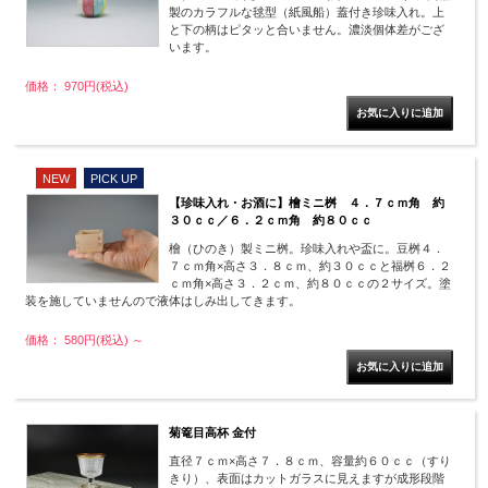
製のカラフルな毬型（紙風船）蓋付き珍味入れ。上
と下の柄はピタッと合いません。濃淡個体差がござ
います。
価格： 970円(税込)
NEW
PICK UP
【珍味入れ・お酒に】檜ミニ桝 ４．７ｃｍ角 約
３０ｃｃ／６．２ｃｍ角 約８０ｃｃ
檜（ひのき）製ミニ桝。珍味入れや盃に。豆桝４．
７ｃｍ角×高さ３．８ｃｍ、約３０ｃｃと福桝６．２
ｃｍ角×高さ３．２ｃｍ、約８０ｃｃの２サイズ。塗
装を施していませんので液体はしみ出してきます。
価格： 580円(税込)
～
菊篭目高杯 金付
直径７ｃｍ×高さ７．８ｃｍ、容量約６０ｃｃ（すり
きり）、表面はカットガラスに見えますが成形段階