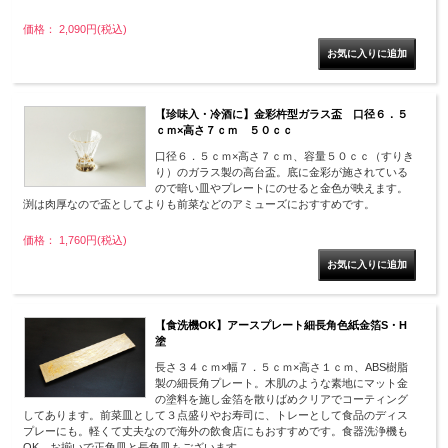
価格： 2,090円(税込)
【珍味入・冷酒に】金彩杵型ガラス盃 口径６．５
ｃｍ×高さ７ｃｍ ５０ｃｃ
口径６．５ｃｍ×高さ７ｃｍ、容量５０ｃｃ（すりき
り）のガラス製の高台盃。底に金彩が施されている
ので暗い皿やプレートにのせると金色が映えます。
渕は肉厚なので盃としてよりも前菜などのアミューズにおすすめです。
価格： 1,760円(税込)
【食洗機OK】アースプレート細長角色紙金箔S・H
塗
長さ３４ｃｍ×幅７．５ｃｍ×高さ１ｃｍ、ABS樹脂
製の細長角プレート。木肌のような素地にマット金
の塗料を施し金箔を散りばめクリアでコーティング
してあります。前菜皿として３点盛りやお寿司に、トレーとして食品のディス
プレーにも。軽くて丈夫なので海外の飲食店にもおすすめです。食器洗浄機も
OK。お揃いで正角皿と長角皿もございます。