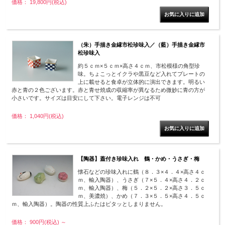
価格： 19,800円(税込)
（朱）手描き金縁市松珍味入／（藍）手描き金縁市
松珍味入
約５ｃｍ×５ｃｍ×高さ４ｃｍ、市松模様の角型珍
味。ちょこっとイクラや黒豆など入れてプレートの
上に載せると食卓が立体的に演出できます。明るい
赤と青の２色ございます。赤と青せ焼成の収縮率が異なるため微妙に青の方が
小さいです。サイズは目安にして下さい。電子レンジは不可
価格： 1,040円(税込)
【陶器】蓋付き珍味入れ 鶴・かめ・うさぎ・梅
懐石などの珍味入れに鶴（８．３×４．４×高さ４ｃ
ｍ、輸入陶器）、うさぎ（７×５．４×高さ４．２ｃ
ｍ、輸入陶器）、梅（５．２×５．２×高さ３．５ｃ
ｍ、美濃焼）、かめ（７．３×５．５×高さ４．５ｃ
ｍ、輸入陶器）。陶器の性質上ふたはピタッとしまりません。
価格： 900円(税込)
～