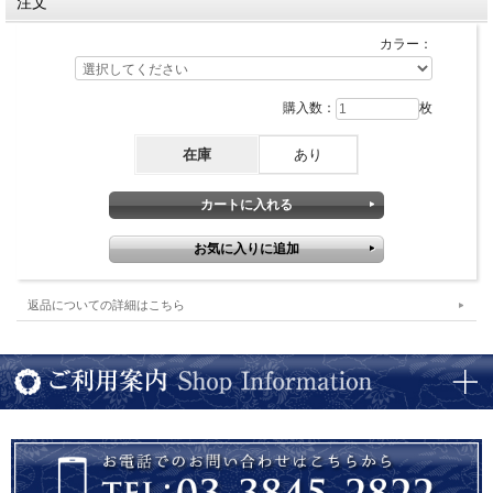
注文
皿として、すし、お肉、刺身、揚げ物、焼物などの盛合せに。大小のサイズ、長角
皿、丸皿もございます。
カラー：
購入数：
枚
在庫
あり
返品についての詳細はこちら