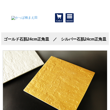
和食器と包丁 かっぱ橋まえ田
ゴールド石肌24cm正角皿 ／ シルバー石肌24cm正角皿