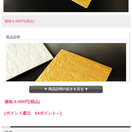
価格:6,490円(税込)
商品説明
▼ 商品説明の続きを見る ▼
価格:
6,490円
(税込)
[ポイント還元 64ポイント～]
幅２４．４ｃｍ×奥行２４．４ｃｍ×高さ１．３ｃｍ、岩肌のような表情が面白い正
方形の平皿。適度に抑えた光沢の金彩とパールホワイトのような銀彩の２色。８寸