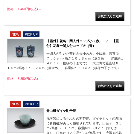
価格： 1,460円(税込)
～
NEW
PICK UP
【蓋付】花鳥一閑人付コップ小（赤） ／ 【蓋
付】花鳥一閑人付コップ大（青）
一閑人が付いた蓋付き長ゆのみ。小は赤、蓋直径
７．６ｃｍ×高さ１０．３ｃｍ（蓋含め）、容量約１
４０ｃｃ（模様の下までで）、大は青で蓋直径８．
１ｃｍ×高さ１１．２ｃｍ（蓋含め）、容量約１５０ｃｃ（模様の下までで）
価格： 3,850円(税込)
NEW
PICK UP
青白磁ダイヤ彫千茶
洸琳窯による小ぶりの煎茶碗。ダイヤカットの彫面
に青白磁が美しく施釉されています。口径８．２ｃ
ｍ×高さ５．８ｃｍ、容量約１００ｃｃ（すりき
り）。口当たりよく品がいい逸品です。冷酒や小鉢