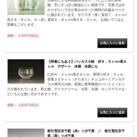
洸琳窯による鳥獣戯画をモチーフにしたゆのみ茶
碗。手にすっぽり馴染むいい形状です。写真では分
かりずらいですが青みがかった独特の白磁をベース
に描かれています。サイズ大（青）直径７．３ｃｍ×
高さ８．８ｃｍ、小（赤）直径６．８ｃｍ×高さ８．２ｃｍ。 お揃いでごはん
茶碗もございます。
価格： 2,200円(税込)
【和食にもあう】バッカス小鉢 径９．５ｃｍ×高６
ｃｍ デザート 冷酒 冷茶にも
口径８．２ｃｍ×高さ６ｃｍ、胴周り径９．５ｃｍ、
容量２５０ｃｃ（すりきり）チェコボヘミアンガラ
スの薄手の小鉢。表面に唐草模様のパントエッチン
グが施されています。和え物、アイスクリーム、冷茶、冷酒、ロックグラスな
どいろんな使い方ができそうです。
価格： 3,410円(税込)
粉引荒目京千筋（赤）ツボ千茶 ／ 粉引荒目京千
筋（茶）ツボ千茶