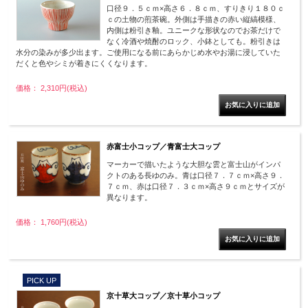
口径９．５ｃｍ×高さ６．８ｃｍ、すりきり１８０ｃ
ｃの土物の煎茶碗。外側は手描きの赤い縦縞模様、
内側は粉引き釉。ユニークな形状なのでお茶だけで
なく冷酒や焼酎のロック、小鉢としても。粉引きは
水分の染みが多少出ます。ご使用になる前にあらかじめ水やお湯に浸していた
だくと色やシミが着きにくくなります。
価格： 2,310円(税込)
赤富士小コップ／青富士大コップ
マーカーで描いたような大胆な雲と富士山がインパ
クトのある長ゆのみ。青は口径７．７ｃｍ×高さ９．
７ｃｍ、赤は口径７．３ｃｍ×高さ９ｃｍとサイズが
異なります。
価格： 1,760円(税込)
PICK UP
京十草大コップ／京十草小コップ