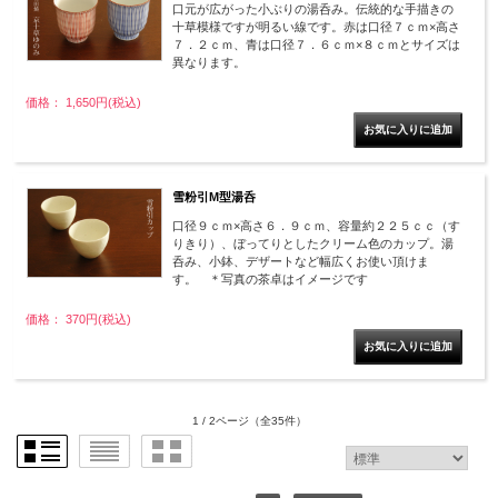
口元が広がった小ぶりの湯呑み。伝統的な手描きの
十草模様ですが明るい線です。赤は口径７ｃｍ×高さ
７．２ｃｍ、青は口径７．６ｃｍ×８ｃｍとサイズは
異なります。
価格： 1,650円(税込)
雪粉引M型湯呑
口径９ｃｍ×高さ６．９ｃｍ、容量約２２５ｃｃ（す
りきり）、ぼってりとしたクリーム色のカップ。湯
呑み、小鉢、デザートなど幅広くお使い頂けま
す。 ＊写真の茶卓はイメージです
価格： 370円(税込)
1 / 2ページ
（全35件）