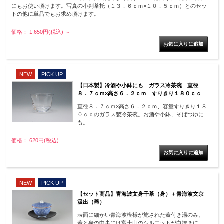
にもお使い頂けます。写真の小判茶托（１３．６ｃｍ×１０．５ｃｍ）とのセッ
トの他に単品でもお求め頂けます。
価格： 1,650円(税込)
～
NEW
PICK UP
【日本製】冷酒や小鉢にも ガラス冷茶碗 直径
８．７ｃｍ×高さ６．２ｃｍ すりきり１８０ｃｃ
直径８．７ｃｍ×高さ６．２ｃｍ、容量すりきり１８
０ｃｃのガラス製冷茶碗。お酒や小鉢、そばつゆに
も。
価格： 620円(税込)
NEW
PICK UP
【セット商品】青海波文身千茶（身）＋青海波文京
汲出（蓋）
表面に細かい青海波模様が施された蓋付き湯のみ。
蓋と身の中央には富士山のシルエットが白抜きに。