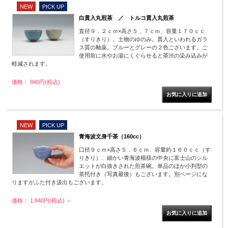
NEW
PICK UP
白貫入丸煎茶 ／ トルコ貫入丸煎茶
直径９．２ｃｍ×高さ５．７ｃｍ、容量１７０ｃｃ
（すりきり）、土物のゆのみ。貫入といわれるガラ
ス質の釉薬。ブルーとグレーの２色ございます。ご
使用前に水やお湯にくぐらせると茶渋の染み込みが
軽減されます。
価格： 840円(税込)
NEW
PICK UP
青海波文身千茶（160cc）
口径９ｃｍ×高さ５．６ｃｍ、容量約１６０ｃｃ（す
りきり）、細かい青海波模様の中央に富士山のシル
エットが白抜きされた煎茶碗。単品のほか小判型の
茶托付き（写真最後）もございます。別ページにな
りますがふた付き汲出もございます。
価格： 1,840円(税込)
～