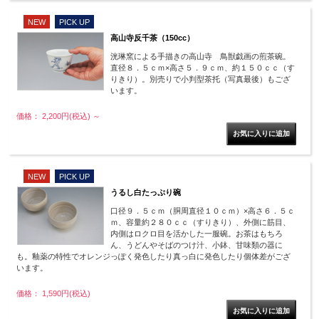
NEW
PICK UP
高山寺反千茶（150cc）
洸琳窯による手描きの高山寺 鳥獣戯画の煎茶碗。
直径８．５ｃｍ×高さ５．９ｃｍ、約１５０ｃｃ（す
りきり）。別売りで小判型茶托（写真最後）もござ
います。
価格： 2,200円(税込)
～
NEW
PICK UP
うるし白たっぷり碗
口径９．５ｃｍ（胴周直径１０ｃｍ）×高さ６．５ｃ
ｍ、容量約２８０ｃｃ（すりきり）、外側に筋目、
内側はロクロ目を活かした一服碗。お茶はもちろ
ん、うどんやそばのつけ汁、小鉢、甘味類の器に
も。釉薬の特性でオレンジっぽく発色したり真っ白に発色したり個体差がござ
います。
価格： 1,590円(税込)