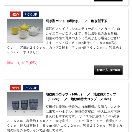
NEW
PICK UP
削ぎ型ポット（網付き） ／ 削ぎ型千茶
縞筋がスタイリッシュなティーポットとカップ。白
とイエローがございます。白は透明感のある白釉、
釉薬の特性で写真のように黒点がある場合がござい
ます。ポット幅１６ｃｍ×奥行１０．８ｃｍ×高さ１
０ｃｍ、容量約２９０ｃｃ、カップ口径８．７ｃｍ×高さ６．２ｃｍ、容量約１
８０ｃｃ（すりきり）
価格： 1,160円(税込)
～
NEW
PICK UP
地紋織小コップ（140cc） ／ 地紋織大コップ
（150cc） ／ 地紋織特大コップ （250cc）
有田焼磁器製の伝統的な祥瑞模様の長湯呑。大と小
は来客用やホテル、施設の客室に、特大はお寿司屋
さんにおすすめです。 サイズ小は直径７ｃｍ×高さ
８．５ｃｍ、容量約１４０ｃｃ、大は直径７．２ｃｍ×高さ９ｃｍ、容量約１５
０ｃｃ、特大は直径８．５ｃｍ×高さ１０．２ｃｍ、容量２５０ｃｃ（容量は内
側の模様の下のラインで計測してます。）