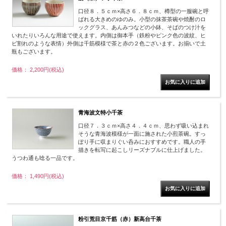
口径８．５ｃｍ×高さ６．８ｃｍ、樽型の一服碗と呼
ばれる大きめのゆのみ。小型の抹茶茶碗や焼酎のロ
ックグラス、あんみつなどの小鉢、そばのつけ汁を
いれたりいろんな用途で使えます。内側は御本手（鉄粉やピンク色の波紋、ヒ
ビ割れのような表情）外側は千筋模様で茶と赤の２色ございます。お揃いで土
瓶もございます。
価格： 2,200円(税込)
青海波文特小千茶
口径７．３ｃｍ×高さ４．４ｃｍ、思わず吸い込まれ
そうな青海波模様が一面に施された小煎茶碗。すっ
ぽり手に収まりぐい呑みにおすすめです。職人の手
描きを転写に起こしリーズナブルに仕上げました。
うつわ通も唸る一品です。
価格： 1,490円(税込)
粉引荒目京千筋（赤）新高台千茶