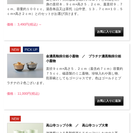
身の直径８．９ｃｍ×高さ５．２ｃｍ、蓋直径９．７
ｃｍ、容量約１００ｃｃ。湯呑単品又は茶托（山中塗、１３．７ｃｍ×１０．５
ｃｍ×高さ２ｃｍ）とのセットがお選び頂けます。
価格： 3,490円(税込)
～
NEW
PICK UP
金濃黒釉掛分姫小蓋物 ／ プラチナ濃黒釉掛分姫
小蓋物
直径９ｃｍ×高さ５．２ｃｍ（蓋含め７ｃｍ）容量約
７５ｃｃ、磁器製のミニ蓋物。珍味入れや蒸し物、
煎茶碗としてもゴージャスです。色はゴールドとプ
ラチナの２色ございます。
価格： 11,000円(税込)
NEW
高山寺コップ小朱 ／ 高山寺コップ大青