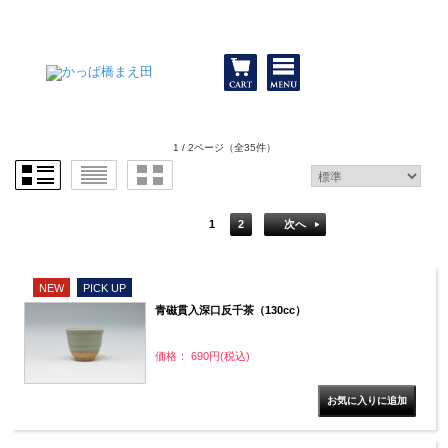
和食器と包丁 かっぱ橋まえ田
1 / 2ページ
（全35件）
1
2
次へ
NEW
PICK UP
青磁貫入深口反千茶（130cc）
価格： 690円(税込)