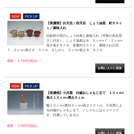
NEW
PICK UP
【美濃焼】白天目／赤天目 しょう油差 約５０ｃ
ｃ／薬味入れ
比較的小型のしょうゆ差と薬味入れ（竹製の先丸型
さじ付き）。しょう油差は８．５ｃｍ×７．２ｃｍ×
高さ高さ８ｃｍ、容量約５０ｃｃ、薬味入れ口径
７．２ｃｍ×高さ６．５ｃｍ、さじの１．５ｃｍ×長さ８．８ｃｍ
価格： 1,730円(税込)
～
NEW
PICK UP
【美濃焼】小兵窯 白磁おしゃもじ立て １０ｃｍ×
高さ１０ｃｍ×厚み５ｃｍ
幅１０ｃｍ×奥行５ｃｍ×高さ１０ｃｍ、小兵窯によ
る白磁のしゃもじ立て。＊しゃもじはイメージで
す。付属していません
価格： 1,540円(税込)