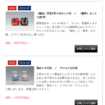
NEW
PICK UP
（秘伝）天目1号ツボカット付 ／ （激辛）カット
つぼ1号
胴周直径８．２ｃｍ×高さ７．５ｃｍ、容量約１８０
ｃｃ（１合）卓上用ソースや調味料入れにスプーン
やトングが入るミニつぼ。「秘伝」と「激辛」の２
種。スプーン付きかなし選べます。
価格： 890円(税込)
～
NEW
PICK UP
花めぐり汁次 ／ マジョリカ汁次
人気のスキット醤油さしにサイズ小が新登場！ふた
はねじ式で押さえる必要がありません。全くたれな
いとは言いませんがキレの良いしょうゆさしです。
赤絵の「花めぐり」とブルーの「マジョリカ」
２柄ございます。容量は約１００ｃｃ
価格： 2,640円(税込)