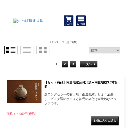
和食器と包丁 かっぱ橋まえ田
1 / 3ページ
（全59件）
1
2
3
次へ
【セット商品】南蛮地紋台付汁次＋南蛮地紋3.0寸台
皿
超ロングセラーの有田焼「南蛮地紋」しょう油差
し。ビスク調のボディと首元の染付けが絶妙なバラ
ンスです。
価格： 4,960円(税込)