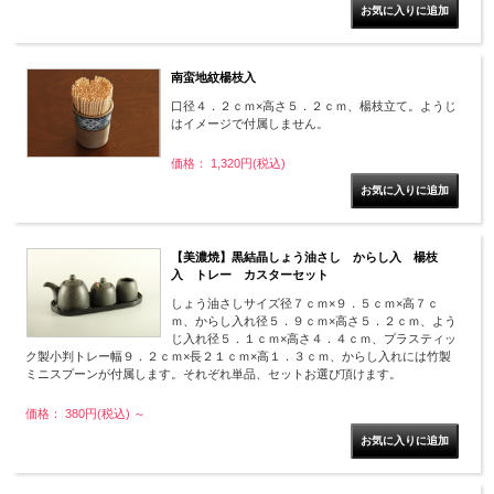
南蛮地紋楊枝入
口径４．２ｃｍ×高さ５．２ｃｍ、楊枝立て。ようじ
はイメージで付属しません。
価格： 1,320円(税込)
【美濃焼】黒結晶しょう油さし からし入 楊枝
入 トレー カスターセット
しょう油さしサイズ径７ｃｍ×９．５ｃｍ×高７ｃ
ｍ、からし入れ径５．９ｃｍ×高さ５．２ｃｍ、よう
じ入れ径５．１ｃｍ×高さ４．４ｃｍ、プラスティッ
ク製小判トレー幅９．２ｃｍ×長２１ｃｍ×高１．３ｃｍ、からし入れには竹製
ミニスプーンが付属します。それぞれ単品、セットお選び頂けます。
価格： 380円(税込)
～