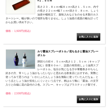
×１．５ｃｍ
長さ２３．８ｃｍ×幅８ｃｍ×高さ１．５ｃｍ、内寸
の長さ２２ｃｍ×幅７ｃｍ×深さ０．８ｃｍ、しょう
油差や楊枝立て、薬味入れなどをのせる木製のカス
タートレー。幅が狭いので場所を取りません。しょう油差の底面の幅を計って
からお買い求め下さい。
価格： 1,920円(税込)
ルリ醤油スプレーボトル／花ちるさと醤油スプレー
ボトル
胴回りの径４．５ｃｍ×高さ１２．５ｃｍ（キャップ
含む）容量６０ｍｌ、話題の有田焼しょう油用スプ
レーボトル。塩分が気になる方や軍艦巻きやちらし
好きの方、常々しょう油がもったいないと思われる飲食店におすすめ。実際に
使ってみて思うのは「いかにふだんしょう油を無駄に使っていたんだなぁ」と
いう点としょう油が劣化しにくいという点です。柄はルリ釉に「醤油」の文字
入りと白磁に花の染付の２色。スプレー、キャップはプラスティック製です。
価格： 2,530円(税込)