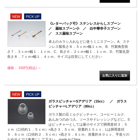
NEW
PICK UP
《レターパック可》ステンレスからしスプーン
／ 薬味スプーン小 ／ 白中華辛子スプーン
／ スス薬味スプーン
卓上のカラシ入れなどに使うミニスプーン。A、ステ
ンレス製長さ８．５ｃｍ×幅１ｃｍ、B、竹製角型長
さ７．３ｃｍ×幅１．１ｃｍ、C、長さ６．２ｃｍ×幅１．１ｃｍ、D、竹製丸型
長さ８．７ｃｍ×幅１．４ｃｍ、サイズは目安にしてください
価格： 330円(税込)
～
NEW
PICK UP
ガラスピッチャーSアデリア（15cc） ／ ガラス
ピッチャーLアデリア（80cc）
ガラス製の豆ミルクピッチャー。コーヒーミルク、
あんみつのみつ入、ソースやドレッシングなどに。S
はピッチャーとしては最小サイズで胴周直径３．５
ｃｍ（口径約１．５ｃｍ）×高さ３．５ｃｍ、容量約１５ｃｃ、Lは胴周直径
５．６ｃｍ（口径約２．５ｃｍ）×高さ５．６ｃｍ、容量約８０ｃｃ、手造りの
ためサイズは参考にして下さい。made in China