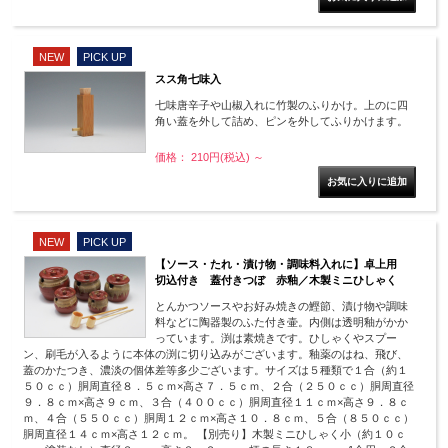
NEW
PICK UP
スス角七味入
七味唐辛子や山椒入れに竹製のふりかけ。上のに四
角い蓋を外して詰め、ピンを外してふりかけます。
価格： 210円(税込)
～
NEW
PICK UP
【ソース・たれ・漬け物・調味料入れに】卓上用
切込付き 蓋付きつぼ 赤釉／木製ミニひしゃく
とんかつソースやお好み焼きの鰹節、漬け物や調味
料などに陶器製のふた付き壷。内側は透明釉がかか
っています。渕は素焼きです。ひしゃくやスプー
ン、刷毛が入るように本体の渕に切り込みがございます。釉薬のはね、飛び、
蓋のかたつき、濃淡の個体差等多少ございます。サイズは５種類で１合（約１
５０ｃｃ）胴周直径８．５ｃｍ×高さ７．５ｃｍ、２合（２５０ｃｃ）胴周直径
９．８ｃｍ×高さ９ｃｍ、３合（４００ｃｃ）胴周直径１１ｃｍ×高さ９．８ｃ
ｍ、４合（５５０ｃｃ）胴周１２ｃｍ×高さ１０．８ｃｍ、５合（８５０ｃｃ）
胴周直径１４ｃｍ×高さ１２ｃｍ。 【別売り】木製ミニひしゃく小（約１０ｃ