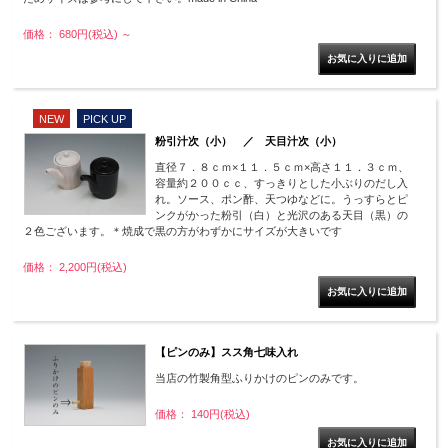
価格： 680円(税込)
～
NEW
PICK UP
粉引汁次（小） ／ 天目汁次（小）
直径７．８ｃｍ×１１．５ｃｍ×高さ１１．３ｃｍ、
容量約２００ｃｃ、すっきりとした小ぶりのだし入
れ。ソース、ポン酢、天つゆなどに。うっすらとピ
ンクがかった粉引（白）と光沢のある天目（黒）の
２色ございます。＊焼成で黒の方がわずかにサイズが大きいです
価格： 2,200円(税込)
【ピンのみ】スス角七味入れ
当店の竹製角型ふりかけのピンのみです。
価格： 140円(税込)