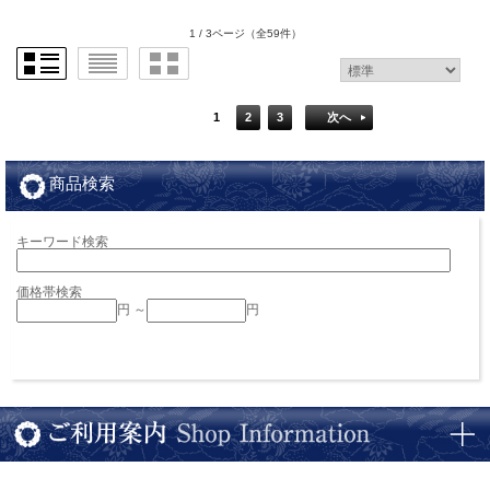
1 / 3ページ
（全59件）
1
2
3
次へ
商品検索
キーワード検索
価格帯検索
円 ～
円