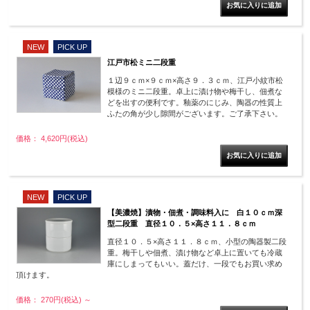
NEW
PICK UP
江戸市松ミニ二段重
１辺９ｃｍ×９ｃｍ×高さ９．３ｃｍ、江戸小紋市松
模様のミニ二段重。卓上に漬け物や梅干し、佃煮な
どを出すの便利です。釉薬のにじみ、陶器の性質上
ふたの角が少し隙間がございます。ご了承下さい。
価格： 4,620円(税込)
NEW
PICK UP
【美濃焼】漬物・佃煮・調味料入に 白１０ｃｍ深
型二段重 直径１０．５×高さ１１．８ｃｍ
直径１０．５×高さ１１．８ｃｍ、小型の陶器製二段
重。梅干しや佃煮、漬け物など卓上に置いても冷蔵
庫にしまってもいい。蓋だけ、一段でもお買い求め
頂けます。
価格： 270円(税込)
～