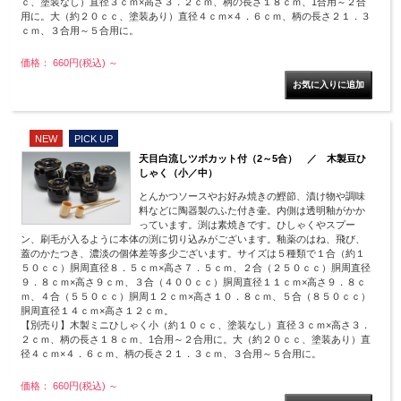
ｃ、塗装なし）直径３ｃｍ×高さ３．２ｃｍ、柄の長さ１８ｃｍ、1合用～２合
用に。大（約２０ｃｃ、塗装あり）直径４ｃｍ×４．６ｃｍ、柄の長さ２１．３
ｃｍ、３合用～５合用に。
価格： 660円(税込)
～
NEW
PICK UP
天目白流しツボカット付（2～5合） ／ 木製豆ひ
しゃく（小／中）
とんかつソースやお好み焼きの鰹節、漬け物や調味
料などに陶器製のふた付き壷。内側は透明釉がかか
っています。渕は素焼きです。ひしゃくやスプー
ン、刷毛が入るように本体の渕に切り込みがございます。釉薬のはね、飛び、
蓋のかたつき、濃淡の個体差等多少ございます。サイズは５種類で１合（約１
５０ｃｃ）胴周直径８．５ｃｍ×高さ７．５ｃｍ、２合（２５０ｃｃ）胴周直径
９．８ｃｍ×高さ９ｃｍ、３合（４００ｃｃ）胴周直径１１ｃｍ×高さ９．８ｃ
ｍ、４合（５５０ｃｃ）胴周１２ｃｍ×高さ１０．８ｃｍ、５合（８５０ｃｃ）
胴周直径１４ｃｍ×高さ１２ｃｍ。
【別売り】木製ミニひしゃく小（約１０ｃｃ、塗装なし）直径３ｃｍ×高さ３．
２ｃｍ、柄の長さ１８ｃｍ、1合用～２合用に。大（約２０ｃｃ、塗装あり）直
径４ｃｍ×４．６ｃｍ、柄の長さ２１．３ｃｍ、３合用～５合用に。
価格： 660円(税込)
～