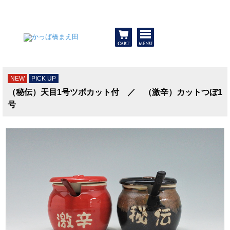
和食器と包丁 かっぱ橋まえ田
NEW
PICK UP
（秘伝）天目1号ツボカット付 ／ （激辛）カットつぼ1
号