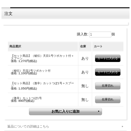
胴周直径８．２ｃｍ×高さ７．５ｃｍ、容量約１８０ｃｃ（１合）卓上用ソースや
調味料入れにスプーンやトングが入るミニつぼ。「秘伝」と「激辛」の２種。スプ
注文
ーン付きかなし選べます。
購入数:
個
商品選択
在庫
カート
【セット商品】（秘伝）天目1号ツボカット付＋
あり
スプーン
価格:
1,270円(税込)
（秘伝）天目1号ツボカット付
あり
価格:
1,100円(税込)
【セット商品】（激辛）カットつぼ1号＋スプー
無し
在庫切れ
ン
価格:
1,050円(税込)
（激辛）カットつぼ1号
無し
在庫切れ
価格:
890円(税込)
返品についての詳細はこちら