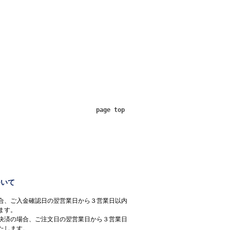
page top
ついて
合、ご入金確認日の翌営業日から３営業日以内
ます。
決済の場合、ご注文日の翌営業日から３営業日
たします。