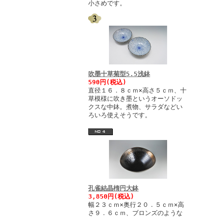
小さめです。
吹墨十草菊型5.5浅鉢
590円(税込)
直径１６．８ｃｍ×高さ５ｃｍ、十
草模様に吹き墨というオーソドッ
クスな中鉢。煮物、サラダなどい
ろいろ使えそうです。
孔雀結晶楕円大鉢
3,850円(税込)
幅２３ｃｍ×奥行２０．５ｃｍ×高
さ９．６ｃｍ、ブロンズのような