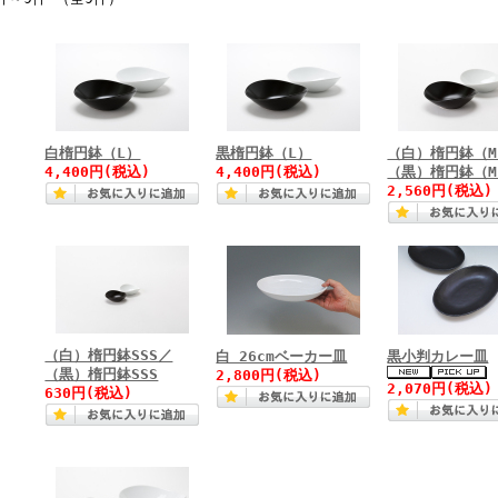
白楕円鉢（L）
黒楕円鉢（L）
（白）楕円鉢（
4,400円(税込)
4,400円(税込)
（黒）楕円鉢（M
2,560円(税込)
（白）楕円鉢SSS／
白 26cmベーカー皿
黒小判カレー皿
（黒）楕円鉢SSS
2,800円(税込)
2,070円(税込)
630円(税込)