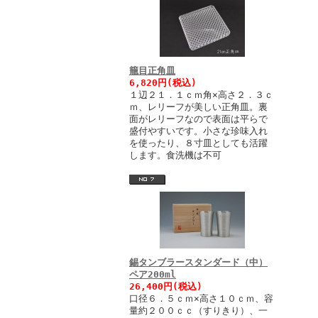
籠目正角皿
6,820円(税込)
１辺２１．１ｃｍ角×高さ２．３ｃ
ｍ、レリーフが美しい正角皿。裏
面がレリーフなので表面は平らで
盛付やすいです。小さな珍味入れ
を使ったり、８寸皿としても活躍
します。食洗機は不可
錫タンブラースタンダード（中）
ペア200ml
26,400円(税込)
口径６．５ｃｍ×高さ１０ｃｍ、容
量約２００ｃｃ（すりきり）、一