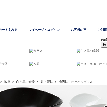
っぱ橋道具街に並ぶ和食器と包丁の専門店。有田焼・美濃焼を中心に揃えた和食器と
カートをみる
｜
マイページへログイン
｜
お客様の声
｜
ご利用
商
>
陶器
>
白と黒の食器
>
丼・深鉢
> 楕円鉢 オーバルボウル