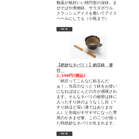
釉薬が格好いい楕円形の深鉢。ま
ぜそばや煮物鉢、サラダボウル、
クラッシュアイスを敷いてアイス
ペールにしても（小瓶まで）
【絶妙なネバリ！】納豆鉢 箸
付
2,590円(税込)
「納豆ってこんなに粘るんだ
ぁ！」当店のなっとう鉢をお使い
になればほとんどの方が感嘆され
ます。そんなネバリの秘密は鉢に
入ったすり鉢のようなくし目（＊
すり鉢ほど深い溝ではありませ
ん）と先端がギザギザになった専
用のかきまぜ箸、この二つが揃っ
た時絶妙なネバリが生まれます。