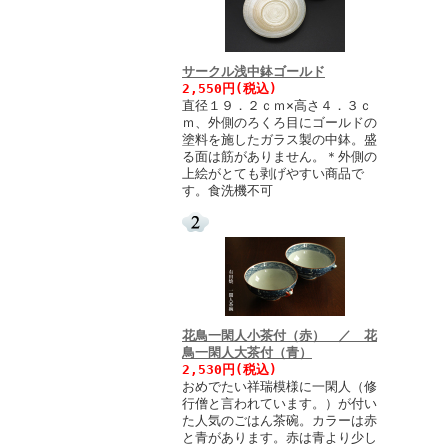
サークル浅中鉢ゴールド
2,550円(税込)
直径１９．２ｃｍ×高さ４．３ｃ
ｍ、外側のろくろ目にゴールドの
塗料を施したガラス製の中鉢。盛
る面は筋がありません。＊外側の
上絵がとても剥げやすい商品で
す。食洗機不可
花鳥一閑人小茶付（赤） ／ 花
鳥一閑人大茶付（青）
2,530円(税込)
おめでたい祥瑞模様に一閑人（修
行僧と言われています。）が付い
た人気のごはん茶碗。カラーは赤
と青があります。赤は青より少し