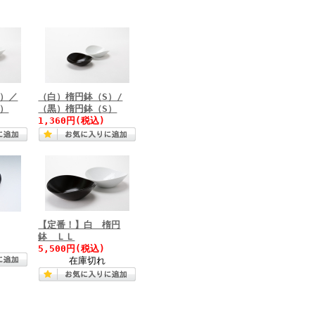
M）／
（白）楕円鉢（S）/
）
（黒）楕円鉢（S）
1,360円(税込)
【定番！】白 楕円
鉢 ＬＬ
5,500円(税込)
在庫切れ