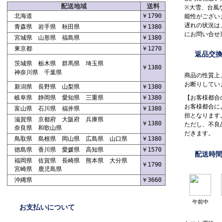
配送地域
送料
※大雪、台風
北海道
￥1790
能性がござい
遅れの状況は
青森県 岩手県 秋田県
￥1380
にお問い合せ
宮城県 山形県 福島県
￥1380
東京都
￥1270
返品交
茨城県 栃木県 群馬県 埼玉県
￥1380
神奈川県 千葉県
商品の性質上
お断りしてい
新潟県 長野県 山梨県
￥1380
岐阜県 静岡県 愛知県 三重県
￥1380
【お客様都合
お客様都合に
富山県 石川県 福井県
￥1380
担となります
滋賀県 京都府 大阪府 兵庫県
￥1380
ただし、不良
奈良県 和歌山県
だきます。
鳥取県 島根県 岡山県 広島県 山口県
￥1380
徳島県 香川県 愛媛県 高知県
￥1570
配送時
福岡県 佐賀県 長崎県 熊本県 大分県
￥1790
宮崎県 鹿児島県
沖縄県
￥3660
午前中
お支払いについて