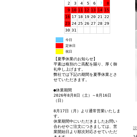
2
3
4
5
6
7
8
9
10
11
12
13
14
15
16
17
18
19
20
21
22
23
24
25
26
27
28
29
30
31
今日
定休日
祝日
【夏季休業のお知らせ】
平素は格別のご高配を賜り、厚く御
礼申し上げます。
弊社では下記の期間を夏季休業とさ
せていただきます。
●休業期間
2026年8月8日（土）～8月16日
（日）
8月17日（月）より通常営業いたしま
す。
休業期間中にいただきましたお問い
合わせやご注文につきましては、営
説
業開始日より順次対応させていただ
1
きます。