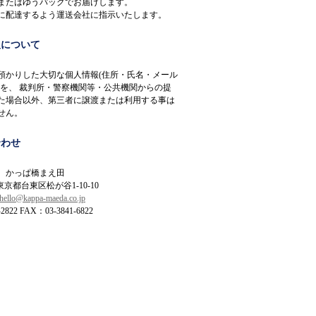
またはゆうパックでお届けします。
に配達するよう運送会社に指示いたします。
報について
預かりした大切な個人情報(住所・氏名・メール
)を、 裁判所・警察機関等・公共機関からの提
た場合以外、第三者に譲渡または利用する事は
せん。
合わせ
 かっぱ橋まえ田
 東京都台東区松が谷1-10-10
hello@kappa-maeda.co.jp
2822 FAX：03-3841-6822