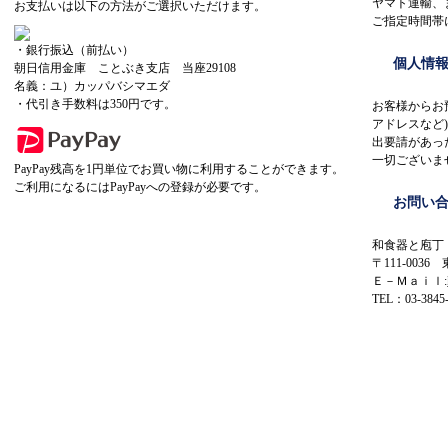
ヤマト運輸、
お支払いは以下の方法がご選択いただけます。
ご指定時間帯
・銀行振込（前払い）
個人情
朝日信用金庫 ことぶき支店 当座29108
名義：ユ）カッパバシマエダ
・代引き手数料は350円です。
お客様からお
アドレスなど
出要請があっ
一切ございま
PayPay残高を1円単位でお買い物に利用することができます。
ご利用になるにはPayPayへの登録が必要です。
お問い
和食器と庖丁
〒111-0036
Ｅ－Ｍａｉｌ:
TEL：03-3845-