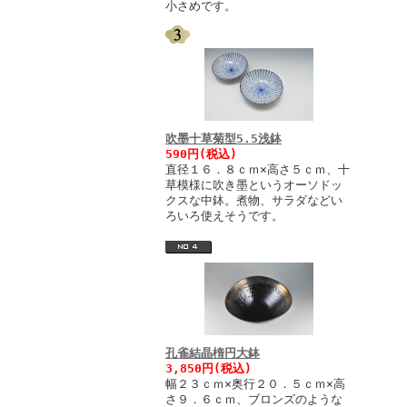
小さめです。
吹墨十草菊型5.5浅鉢
590円(税込)
直径１６．８ｃｍ×高さ５ｃｍ、十
草模様に吹き墨というオーソドッ
クスな中鉢。煮物、サラダなどい
ろいろ使えそうです。
孔雀結晶楕円大鉢
3,850円(税込)
幅２３ｃｍ×奥行２０．５ｃｍ×高
さ９．６ｃｍ、ブロンズのような