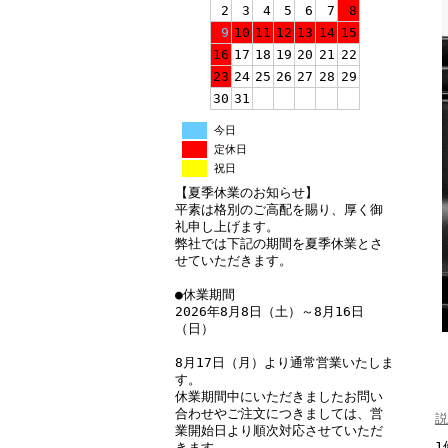
2
3
4
5
6
7
8
9
10
11
12
13
14
15
16
17
18
19
20
21
22
23
24
25
26
27
28
29
30
31
今日
定休日
祝日
【夏季休業のお知らせ】
平素は格別のご高配を賜り、厚く御
礼申し上げます。
弊社では下記の期間を夏季休業とさ
せていただきます。
●休業期間
2026年8月8日（土）～8月16日
（日）
8月17日（月）より通常営業いたしま
す。
休業期間中にいただきましたお問い
合わせやご注文につきましては、営
説
業開始日より順次対応させていただ
1
きます。