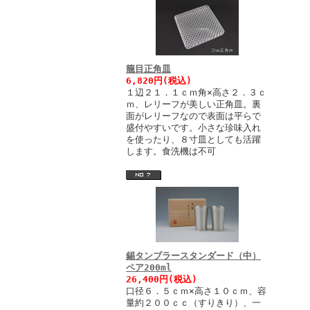
籠目正角皿
6,820円(税込)
１辺２１．１ｃｍ角×高さ２．３ｃ
ｍ、レリーフが美しい正角皿。裏
面がレリーフなので表面は平らで
盛付やすいです。小さな珍味入れ
を使ったり、８寸皿としても活躍
します。食洗機は不可
錫タンブラースタンダード（中）
ペア200ml
26,400円(税込)
口径６．５ｃｍ×高さ１０ｃｍ、容
量約２００ｃｃ（すりきり）、一