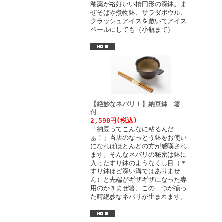
釉薬が格好いい楕円形の深鉢。ま
ぜそばや煮物鉢、サラダボウル、
クラッシュアイスを敷いてアイス
ペールにしても（小瓶まで）
【絶妙なネバリ！】納豆鉢 箸
付
2,590円(税込)
「納豆ってこんなに粘るんだ
ぁ！」当店のなっとう鉢をお使い
になればほとんどの方が感嘆され
ます。そんなネバリの秘密は鉢に
入ったすり鉢のようなくし目（＊
すり鉢ほど深い溝ではありませ
ん）と先端がギザギザになった専
用のかきまぜ箸、この二つが揃っ
た時絶妙なネバリが生まれます。