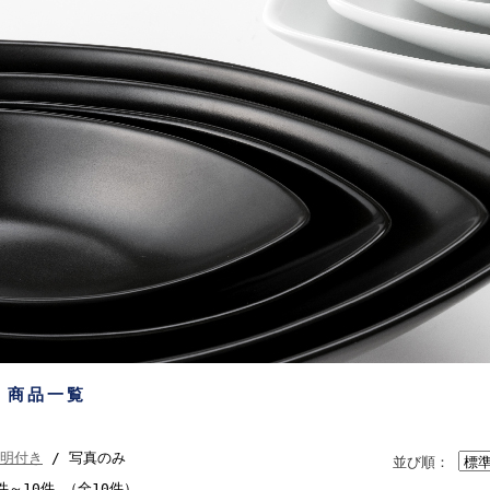
商品一覧
明付き
/ 写真のみ
並び順：
件～10件 （全10件）