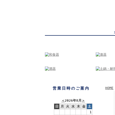
かっぱ橋まえ田
東京・か
営業日時のご案内
HOME
＜
2026年8月
＞
日
月
火
水
木
金
土
1