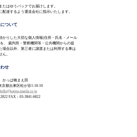
またはゆうパックでお届けします。
に配達するよう運送会社に指示いたします。
報について
預かりした大切な個人情報(住所・氏名・メール
)を、 裁判所・警察機関等・公共機関からの提
た場合以外、第三者に譲渡または利用する事は
せん。
合わせ
 かっぱ橋まえ田
 東京都台東区松が谷1-10-10
hello@kappa-maeda.co.jp
2822 FAX：03-3841-6822