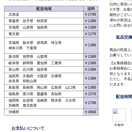
以内に発送い
配送地域
送料
※大雪、台風
北海道
￥1790
能性がござい
遅れの状況は
青森県 岩手県 秋田県
￥1380
にお問い合せ
宮城県 山形県 福島県
￥1380
東京都
￥1270
返品交
茨城県 栃木県 群馬県 埼玉県
￥1380
神奈川県 千葉県
商品の性質上
お断りしてい
新潟県 長野県 山梨県
￥1380
岐阜県 静岡県 愛知県 三重県
￥1380
【お客様都合
お客様都合に
富山県 石川県 福井県
￥1380
担となります
滋賀県 京都府 大阪府 兵庫県
￥1380
ただし、不良
奈良県 和歌山県
だきます。
鳥取県 島根県 岡山県 広島県 山口県
￥1380
徳島県 香川県 愛媛県 高知県
￥1570
配送時
福岡県 佐賀県 長崎県 熊本県 大分県
￥1790
宮崎県 鹿児島県
沖縄県
￥3660
午前中
お支払いについて