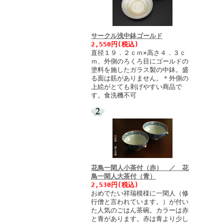
サークル浅中鉢ゴールド
2,550円(税込)
直径１９．２ｃｍ×高さ４．３ｃ
ｍ、外側のろくろ目にゴールドの
塗料を施したガラス製の中鉢。盛
る面は筋がありません。＊外側の
上絵がとても剥げやすい商品で
す。食洗機不可
花鳥一閑人小茶付（赤） ／ 花
鳥一閑人大茶付（青）
2,530円(税込)
おめでたい祥瑞模様に一閑人（修
行僧と言われています。）が付い
た人気のごはん茶碗。カラーは赤
と青があります。赤は青より少し