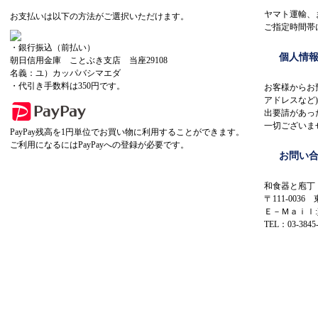
ヤマト運輸、
お支払いは以下の方法がご選択いただけます。
ご指定時間帯
・銀行振込（前払い）
個人情
朝日信用金庫 ことぶき支店 当座29108
名義：ユ）カッパバシマエダ
・代引き手数料は350円です。
お客様からお
アドレスなど
出要請があっ
一切ございま
PayPay残高を1円単位でお買い物に利用することができます。
ご利用になるにはPayPayへの登録が必要です。
お問い
和食器と庖丁
〒111-0036
Ｅ－Ｍａｉｌ:
TEL：03-3845-