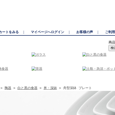
っぱ橋道具街に並ぶ和食器と包丁の専門店。有田焼・美濃焼を中心に揃えた和食器と
カートをみる
｜
マイページへログイン
｜
お客様の声
｜
ご利用
商
>
陶器
>
白と黒の食器
>
丼・深鉢
> 舟型深鉢 プレート