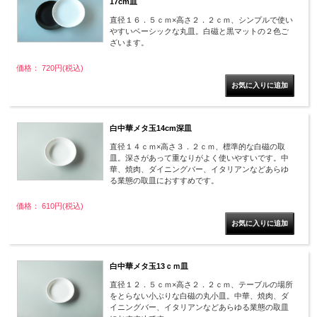
17cm皿
直径１６．５ｃｍ×高さ２．２ｃｍ、シンプルで使い
やすいベーシックな丸皿。白磁と黒マットの２色ご
ざいます。
価格： 720円(税込)
白中華メタ玉14cm深皿
直径１４ｃｍ×高さ３．２ｃｍ、標準的な白磁の取
皿。深さがあって重なりがよく使いやすいです。中
華、焼肉、ダイニングバー、イタリアンなどあらゆ
る業態の取皿におすすめです。
価格： 610円(税込)
白中華メタ玉13ｃｍ皿
直径１２．５ｃｍ×高さ２．２ｃｍ、テーブルの場所
をとらない小ぶりな白磁の丸小皿。中華、焼肉、ダ
イニングバー、イタリアンなどあらゆる業態の取皿