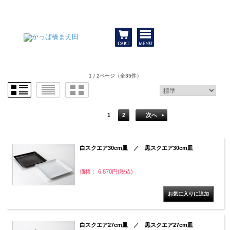
和食器と包丁 かっぱ橋まえ田
1 / 2ページ
（全35件）
1
2
次へ
白スクエア30cm皿 ／ 黒スクエア30cm皿
価格： 6,870円(税込)
白スクエア27cm皿 ／ 黒スクエア27cm皿