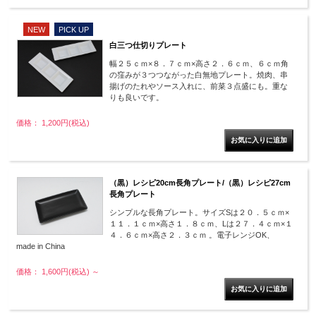
NEW
PICK UP
白三つ仕切りプレート
幅２５ｃｍ×８．７ｃｍ×高さ２．６ｃｍ、６ｃｍ角
の窪みが３つつながった白無地プレート。焼肉、串
揚げのたれやソース入れに、前菜３点盛にも。重な
りも良いです。
価格： 1,200円(税込)
（黒）レシピ20cm長角プレート/（黒）レシピ27cm
長角プレート
シンプルな長角プレート。サイズSは２０．５ｃｍ×
１１．１ｃｍ×高さ１．８ｃｍ、Lは２７．４ｃｍ×１
４．６ｃｍ×高さ２．３ｃｍ 。電子レンジOK、
made in China
価格： 1,600円(税込)
～