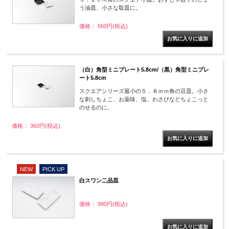
う油皿、小さな取皿に。
価格： 560円(税込)
（白）角型ミニプレート5.8cm/（黒）角型ミニプレ
ート5.8cm
スクエアシリーズ最小の５．８ｍｍ角の豆皿。小さ
な刺しちょこ、お薬味、塩、わさびなどちょこっと
のせるのに。
価格： 360円(税込)
NEW
PICK UP
白スワン二品皿
価格： 990円(税込)