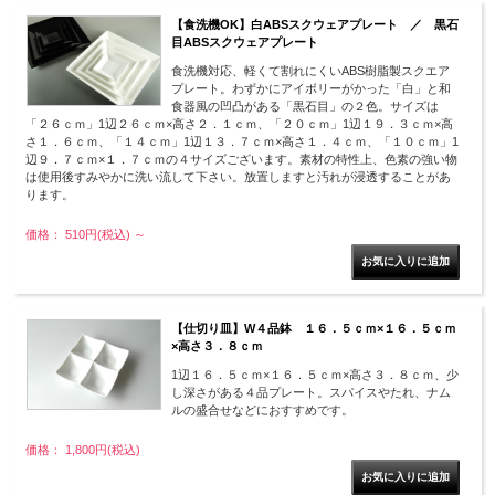
【食洗機OK】白ABSスクウェアプレート ／ 黒石
目ABSスクウェアプレート
食洗機対応、軽くて割れにくいABS樹脂製スクエア
プレート。わずかにアイボリーがかった「白」と和
食器風の凹凸がある「黒石目」の２色。サイズは
「２６ｃｍ」1辺２６ｃｍ×高さ２．１ｃｍ、「２０ｃｍ」1辺１９．３ｃｍ×高
さ１．６ｃｍ、「１４ｃｍ」1辺１３．７ｃｍ×高さ１．４ｃｍ、「１０ｃｍ」1
辺９．７ｃｍ×１．７ｃｍの４サイズございます。素材の特性上、色素の強い物
は使用後すみやかに洗い流して下さい。放置しますと汚れが浸透することがあ
ります。
価格： 510円(税込)
～
【仕切り皿】W４品鉢 １６．５ｃｍ×１６．５ｃｍ
×高さ３．８ｃｍ
1辺１６．５ｃｍ×１６．５ｃｍ×高さ３．８ｃｍ、少
し深さがある４品プレート。スパイスやたれ、ナム
ルの盛合せなどにおすすめです。
価格： 1,800円(税込)