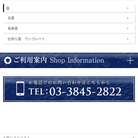
皿
丸皿
長角皿
仕切り皿 ワンプレート
お気に入りリスト