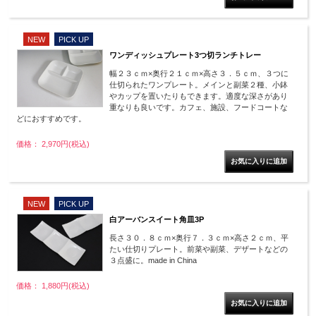
NEW
PICK UP
ワンディッシュプレート3つ切ランチトレー
幅２３ｃｍ×奥行２１ｃｍ×高さ３．５ｃｍ、３つに
仕切られたワンプレート。メインと副菜２種、小鉢
やカップを置いたりもできます。適度な深さがあり
重なりも良いです。カフェ、施設、フードコートな
どにおすすめです。
価格： 2,970円(税込)
NEW
PICK UP
白アーバンスイート角皿3P
長さ３０．８ｃｍ×奥行７．３ｃｍ×高さ２ｃｍ、平
たい仕切りプレート。前菜や副菜、デザートなどの
３点盛に。made in China
価格： 1,880円(税込)