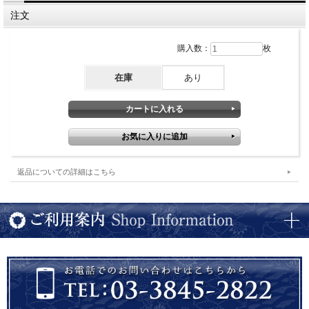
長さ３０．８ｃｍ×奥行７．３ｃｍ×高さ２ｃｍ、平たい仕切りプレート。前菜や副
菜、デザートなどの３点盛に。made in China
注文
購入数：
枚
在庫
あり
返品についての詳細はこちら