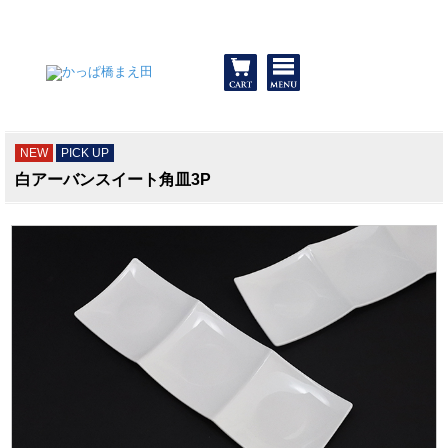
和食器と包丁 かっぱ橋まえ田
NEW
PICK UP
白アーバンスイート角皿3P