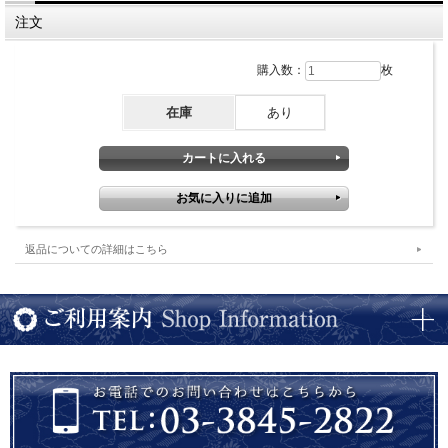
直径１５.１cm×高さ１.８cm、フラットで渕のある銘々皿。一品メニュー、フルー
ツ、デザート、取り皿にも。釉薬の特性で模様に個体差がございます。
注文
購入数：
枚
在庫
あり
返品についての詳細はこちら