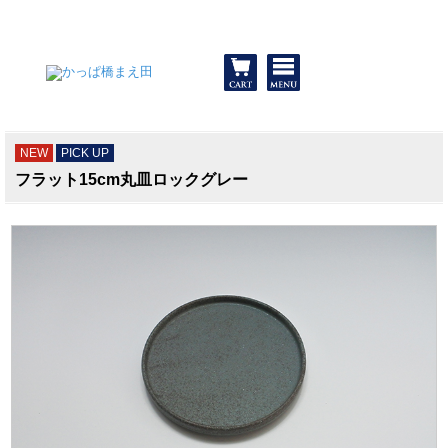
和食器と包丁 かっぱ橋まえ田
NEW
PICK UP
フラット15cm丸皿ロックグレー