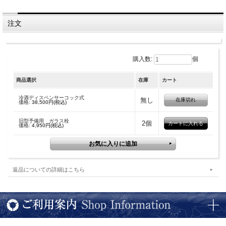
４合（７２０ｃｃ）用、ガラス製冷酒ディスペンサー。内側に氷を入れる容器をは
めて先端のコックを捻ると液体が流れ出ます。日本酒以外にワインにもお使い頂け
注文
ます。スタンドは天然木・亜鉛合金、ふた・ホルダーはステンレス、氷入れパッキ
ンはポリエチレン製。
購入数:
個
商品選択
在庫
カート
冷酒ディスペンサーコック式
無し
在庫切れ
価格:
38,500円(税込)
旧型予備用 ガラス栓
2個
価格:
4,950円(税込)
返品についての詳細はこちら
現在はコック式に変更になりました。