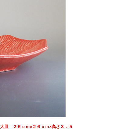
大皿 ２６ｃｍ×２６ｃｍ×高さ３．５