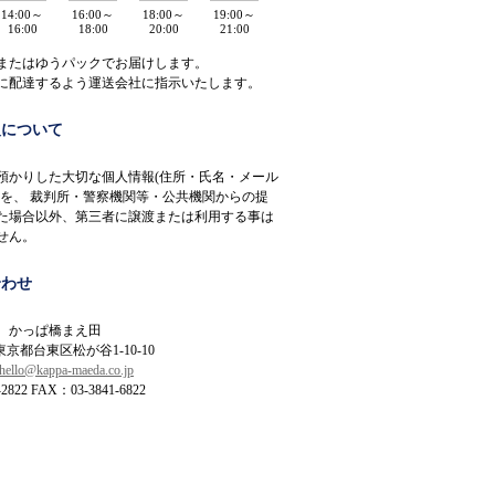
14:00～
16:00～
18:00～
19:00～
16:00
18:00
20:00
21:00
またはゆうパックでお届けします。
に配達するよう運送会社に指示いたします。
報について
預かりした大切な個人情報(住所・氏名・メール
)を、 裁判所・警察機関等・公共機関からの提
た場合以外、第三者に譲渡または利用する事は
せん。
合わせ
 かっぱ橋まえ田
 東京都台東区松が谷1-10-10
hello@kappa-maeda.co.jp
2822 FAX：03-3841-6822