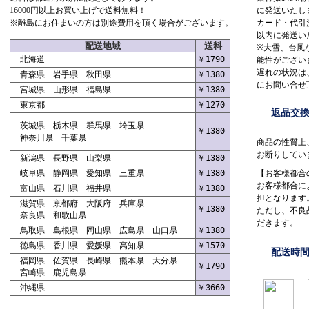
16000円以上お買い上げで送料無料！
に発送いたし
※離島にお住まいの方は別途費用を頂く場合がございます。
カード・代引
以内に発送い
配送地域
送料
※大雪、台風
北海道
￥1790
能性がござい
遅れの状況は
青森県 岩手県 秋田県
￥1380
にお問い合せ
宮城県 山形県 福島県
￥1380
東京都
￥1270
返品交
茨城県 栃木県 群馬県 埼玉県
￥1380
神奈川県 千葉県
商品の性質上
お断りしてい
新潟県 長野県 山梨県
￥1380
岐阜県 静岡県 愛知県 三重県
￥1380
【お客様都合
お客様都合に
富山県 石川県 福井県
￥1380
担となります
滋賀県 京都府 大阪府 兵庫県
￥1380
ただし、不良
奈良県 和歌山県
だきます。
鳥取県 島根県 岡山県 広島県 山口県
￥1380
徳島県 香川県 愛媛県 高知県
￥1570
配送時
福岡県 佐賀県 長崎県 熊本県 大分県
￥1790
宮崎県 鹿児島県
沖縄県
￥3660