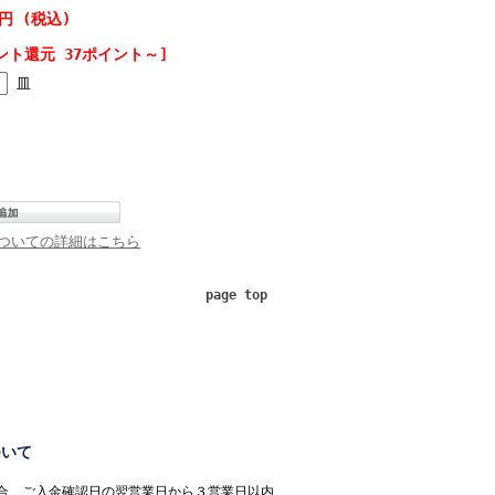
0円 (税込)
ント還元 37ポイント～]
皿
ついての詳細はこちら
page top
ついて
合、ご入金確認日の翌営業日から３営業日以内