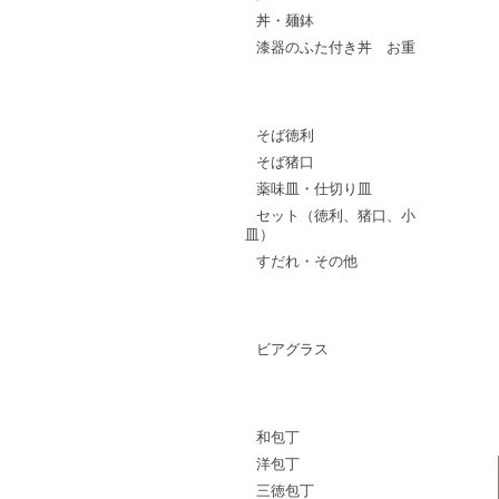
丼・麺鉢
漆器のふた付き丼 お重
そば・うどん
そば徳利
そば猪口
薬味皿・仕切り皿
セット（徳利、猪口、小
皿）
すだれ・その他
ガラス
ビアグラス
包丁
和包丁
洋包丁
三徳包丁