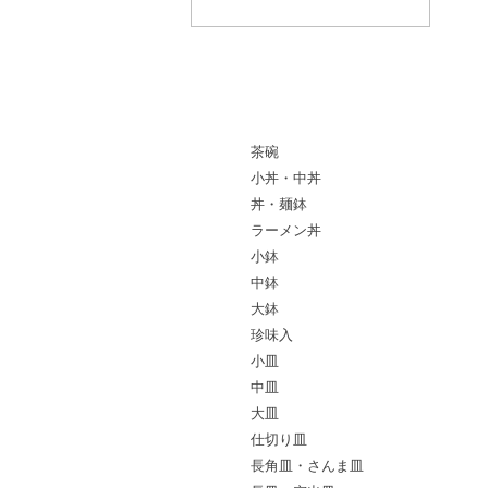
葛飾北斎 × かっぱ橋まえ田
陶器
茶碗
小丼・中丼
丼・麺鉢
ラーメン丼
小鉢
中鉢
大鉢
珍味入
小皿
中皿
大皿
仕切り皿
長角皿・さんま皿