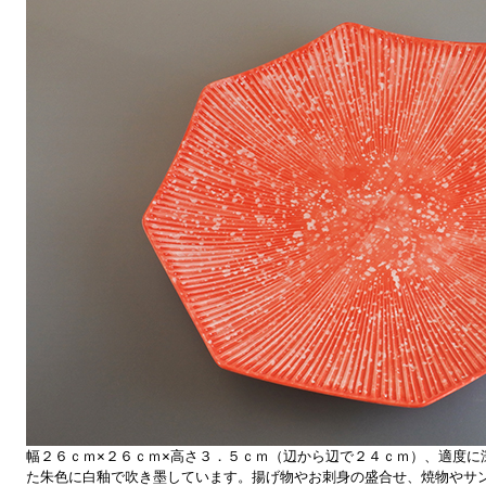
幅２６ｃｍ×２６ｃｍ×高さ３．５ｃｍ（辺から辺で２４ｃｍ）、適度に
た朱色に白釉で吹き墨しています。揚げ物やお刺身の盛合せ、焼物やサ