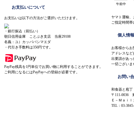
午前中
お支払いについて
ヤマト運輸、
お支払いは以下の方法がご選択いただけます。
ご指定時間帯
・銀行振込（前払い）
個人情
朝日信用金庫 ことぶき支店 当座29108
名義：ユ）カッパバシマエダ
・代引き手数料は350円です。
お客様からお
アドレスなど
出要請があっ
一切ございま
PayPay残高を1円単位でお買い物に利用することができます。
ご利用になるにはPayPayへの登録が必要です。
お問い
和食器と庖丁
〒111-0036
Ｅ－Ｍａｉｌ:
TEL：03-3845-