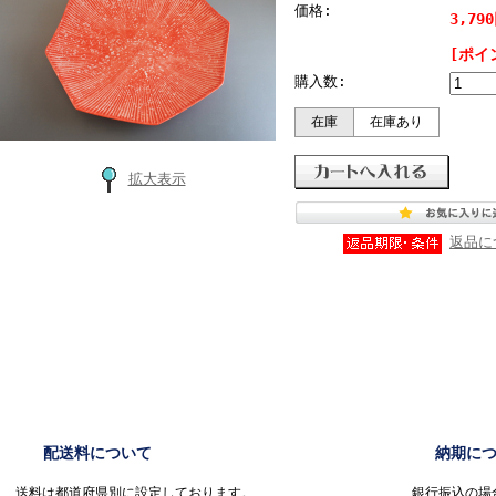
価格:
3,79
[ポイ
購入数:
在庫
在庫あり
拡大表示
返品に
配送料について
納期に
送料は都道府県別に設定しております。
銀行振込の場