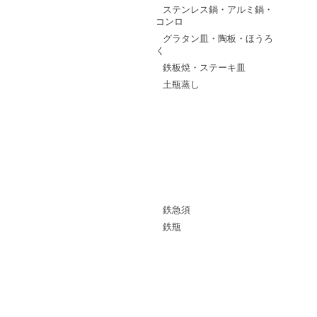
ステンレス鍋・アルミ鍋・
コンロ
グラタン皿・陶板・ほうろ
く
鉄板焼・ステーキ皿
土瓶蒸し
調理道具・卓上小物
抹茶碗
鉄器
鉄急須
鉄瓶
土瓶・急須・ポット
茶器