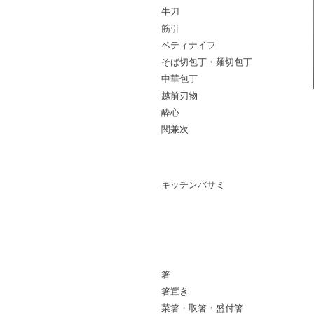
牛刀
筋引
ペティナイフ
そば切包丁・麺切包丁
中華包丁
越前刃物
酔心
関兼次
砥石・包丁雑貨・ハサミ
キッチンバサミ
スプーン・レンゲ
箸・箸置き
箸
箸置き
菜箸・取箸・盛付箸