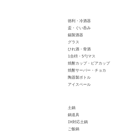
酒器
徳利・冷酒器
盃・ぐい呑み
錫製酒器
グラス
ひれ酒・骨酒
1合枡・5勺マス
焼酎カップ・ビアカップ
焼酎サーバー・チョカ
陶器製ボトル
アイスペール
土鍋・金属鍋・耐熱皿
土鍋
鍋道具
IH対応土鍋
ご飯鍋