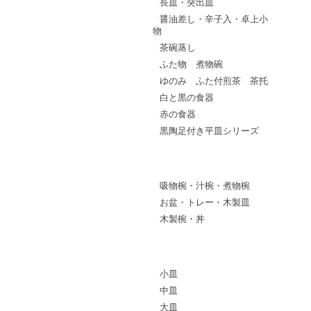
長皿・突出皿
醤油差し・辛子入・卓上小
物
茶碗蒸し
ふた物 煮物碗
ゆのみ ふた付煎茶 茶托
白と黒の食器
赤の食器
黒陶足付き平皿シリーズ
漆器
吸物椀・汁椀・煮物椀
お盆・トレー・木製皿
木製椀・丼
ABS樹脂・メラミン
小皿
中皿
大皿