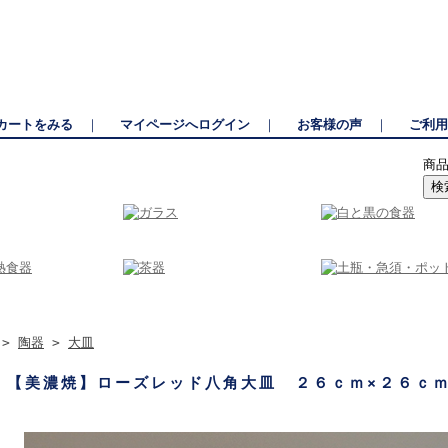
っぱ橋道具街に並ぶ和食器と包丁の専門店。有田焼・美濃焼を中心に揃えた和食器と
カートをみる
｜
マイページへログイン
｜
お客様の声
｜
ご利用
商
>
陶器
>
大皿
【美濃焼】ローズレッド八角大皿 ２６ｃｍ×２６ｃ