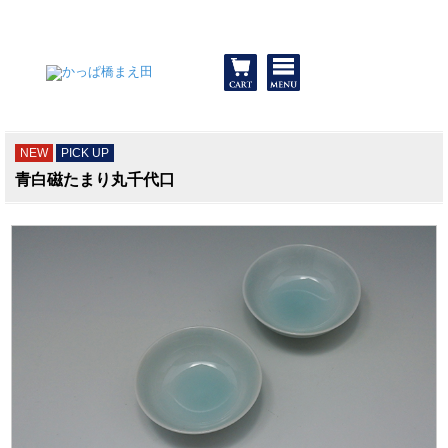
和食器と包丁 かっぱ橋まえ田
NEW
PICK UP
青白磁たまり丸千代口