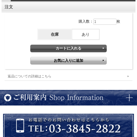
直径７．７ｃｍ×高さ２．５ｃｍ、洸琳窯による美しい青白磁の深小皿。お刺身の
お共にちょうど良いサイズです。お寿司には小さいです。
注文
購入数：
枚
在庫
あり
返品についての詳細はこちら