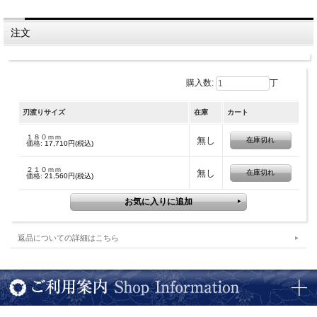
越前・高村刃物による牛刀包丁。鋼材はV10スペシャルというステンレス鋼。刃渡
り１８ｃｍと２１ｃｍがございます。熟練職人による本刃付け済み。柄は積層木、
注文
がたつかない３つ鋲。す。刃渡り１８ｃｍ（全長３０．５ｃｍ×幅４．４ｃｍ×柄厚
み１．５ｃｍ）、刃渡り２１ｃｍ（全長３３．８ｃｍ×幅４．５ｃｍ×柄厚み１．６
ｃｍ）
購入数:
丁
刃渡りサイズ
在庫
カート
１８０ｍｍ
無し
在庫切れ
価格:
17,710円(税込)
２１０ｍｍ
無し
在庫切れ
価格:
21,560円(税込)
返品についての詳細はこちら