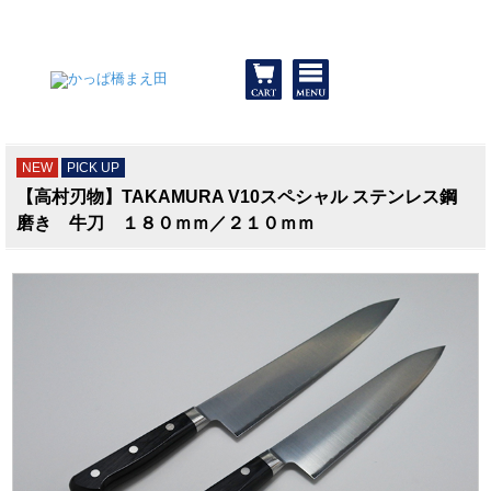
和食器と包丁 かっぱ橋まえ田
NEW
PICK UP
【高村刃物】TAKAMURA V10スペシャル ステンレス鋼
磨き 牛刀 １８０ｍｍ／２１０ｍｍ