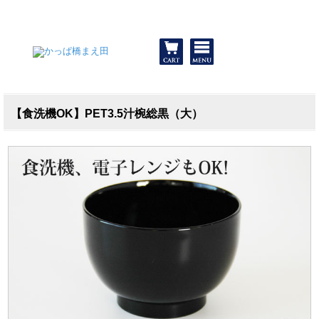
和食器と包丁 かっぱ橋まえ田
【食洗機OK】PET3.5汁椀総黒（大）