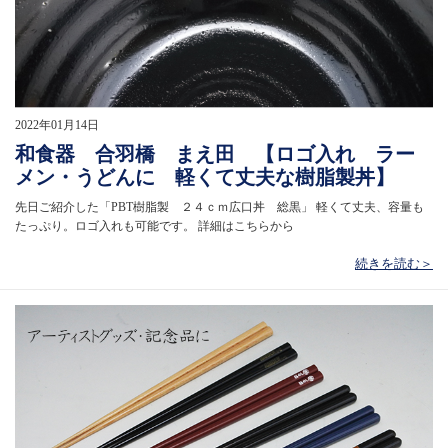
2022年01月14日
和食器 合羽橋 まえ田 【ロゴ入れ ラー
メン・うどんに 軽くて丈夫な樹脂製丼】
先日ご紹介した「PBT樹脂製 ２４ｃｍ広口丼 総黒」 軽くて丈夫、容量も
たっぷり。ロゴ入れも可能です。 詳細はこちらから
続きを読む＞