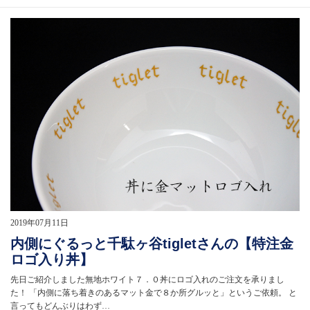
2019年07月11日
内側にぐるっと千駄ヶ谷tigletさんの【特注金
ロゴ入り丼】
先日ご紹介しました無地ホワイト７．０丼にロゴ入れのご注文を承りまし
た！ 「内側に落ち着きのあるマット金で８か所グルッと」というご依頼。 と
言ってもどんぶりはわず…