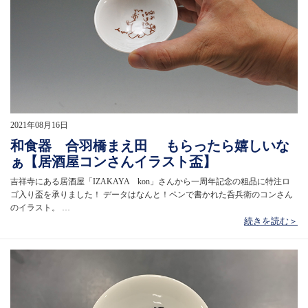
2021年08月16日
和食器 合羽橋まえ田 もらったら嬉しいな
ぁ【居酒屋コンさんイラスト盃】
吉祥寺にある居酒屋「IZAKAYA kon」さんから一周年記念の粗品に特注ロ
ゴ入り盃を承りました！ データはなんと！ペンで書かれた呑兵衛のコンさん
のイラスト。 …
続きを読む＞