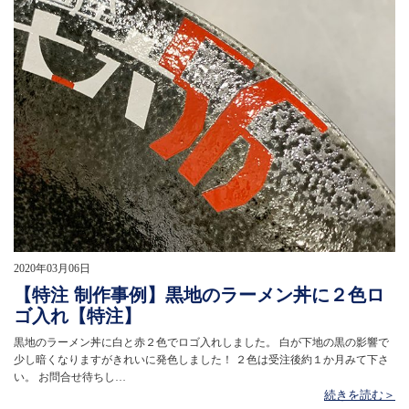
2020年03月06日
【特注 制作事例】黒地のラーメン丼に２色ロ
ゴ入れ【特注】
黒地のラーメン丼に白と赤２色でロゴ入れしました。 白が下地の黒の影響で
少し暗くなりますがきれいに発色しました！ ２色は受注後約１か月みて下さ
い。 お問合せ待ちし…
続きを読む＞