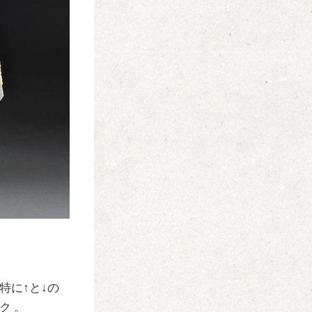
特に↑と↓の
ク 。