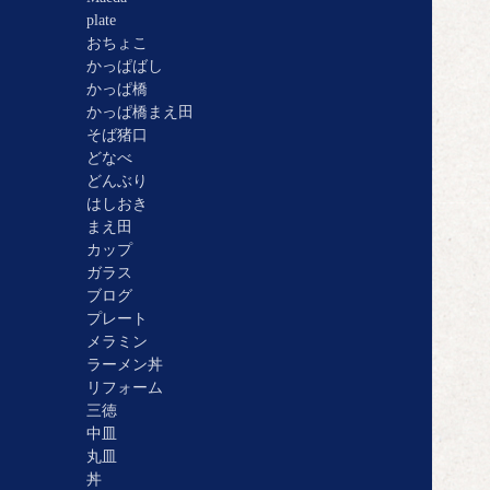
plate
おちょこ
かっぱばし
かっぱ橋
かっぱ橋まえ田
そば猪口
どなべ
どんぶり
はしおき
まえ田
カップ
ガラス
ブログ
プレート
メラミン
ラーメン丼
リフォーム
三徳
中皿
丸皿
丼