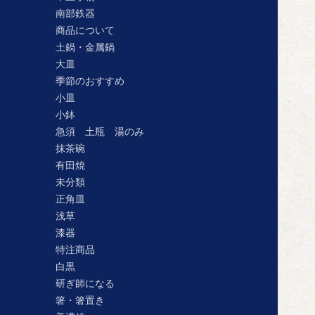
南部鉄器
商品について
土鍋・金属鍋
大皿
季節のおすすめ
小皿
小鉢
急須 土瓶 湯のみ
抹茶碗
有田焼
未分類
正角皿
浅草
漆器
特注商品
白黒
研ぎ師になる
箸・箸置き