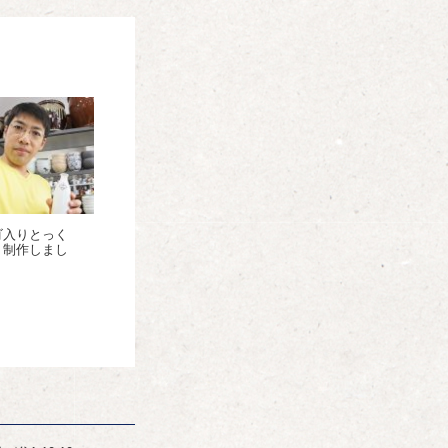
ゴ入りとっく
 制作しまし
！