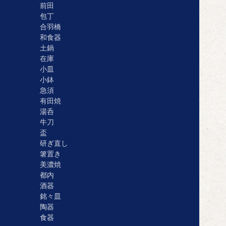
前田
包丁
合羽橋
和食器
土鍋
在庫
小皿
小鉢
急須
有田焼
湯呑
牛刀
盃
研ぎ直し
箸置き
美濃焼
都内
酒器
銘々皿
陶器
食器