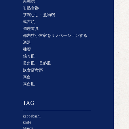
美濃焼
耐熱食器
茶碗むし・煮物碗
萬古焼
調理道具
都内狭小古家をリノベーションする
酒器
釉薬
銘々皿
長角皿・長盛皿
飲食店考察
高台
高台皿
TAG
kappabashi
knife
Maeda