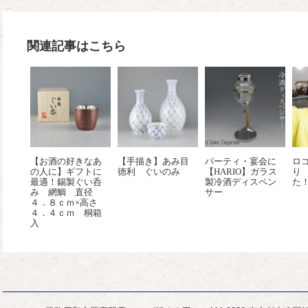
関連記事はこちら
【お酒の好きなあ
【手描き】あみ目
パーティ・宴会に
ロ
の人に】ギフトに
徳利 ぐいのみ
【HARIO】ガラス
り
最適！錫製ぐい呑
製冷酒ディスペン
た
み 網鯛 直径
サー
４．８ｃｍ×高さ
４．４ｃｍ 桐箱
入