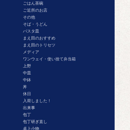
ごはん茶碗
ご近所のお店
その他
そば・うどん
パスタ皿
まえ田のおすすめ
まえ田のトリセツ
メディア
ワンウェイ・使い捨て弁当箱
上野
中皿
中鉢
丼
休日
入荷しました！
出来事
包丁
包丁研ぎ直し
卓上小物