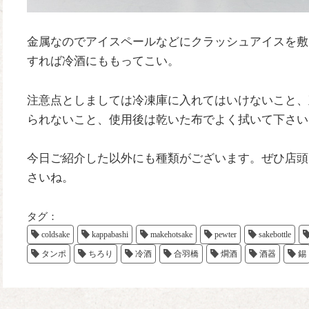
金属なのでアイスペールなどにクラッシュアイスを敷
すれば冷酒にももってこい。
注意点としましては冷凍庫に入れてはいけないこと、
られないこと、使用後は乾いた布でよく拭いて下さい
今日ご紹介した以外にも種類がございます。ぜひ店頭
さいね。
タグ：
coldsake
kappabashi
makehotsake
pewter
sakebottle
タンポ
ちろり
冷酒
合羽橋
燗酒
酒器
錫