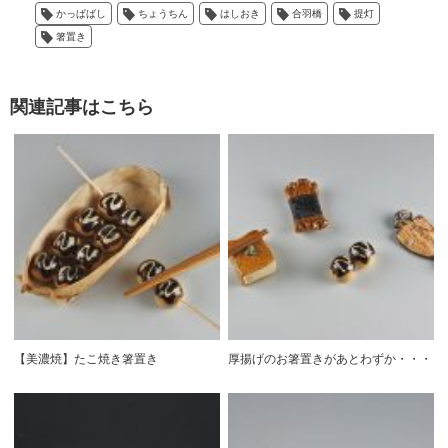
かっぱばし
ちょうちん
はしおき
合羽橋
提灯
箸置き
関連記事はこちら
【美濃焼】たこ焼き箸置き
厚揚げのお箸置きがあとわずか・・・