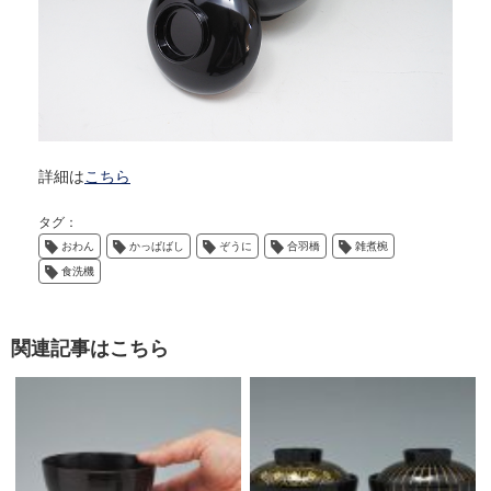
詳細は
こちら
タグ：
おわん
かっぱばし
ぞうに
合羽橋
雑煮椀
食洗機
関連記事はこちら