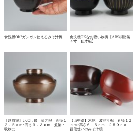
食洗機OK!ガンガン使えるみそ汁椀
食洗機OKなお吸い物椀【ABS樹脂製
４寸 仙才椀】
【越前塗】いぶし銀 仙才椀 直径１
【山中塗】木乾 波筋汁椀 直径１２
２．５ｃｍ×高さ９．３ｃｍ 煮物・
ｃｍ×高さ６．５ｃｍ ２５０ｃｃ
吸物に
普段使いのみそ汁椀