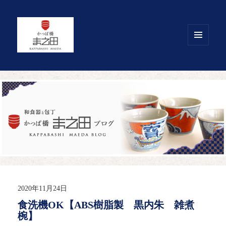
メニュ
ーとウ
ィジェ
ット
2020年11月24日
食洗機OK【ABS樹脂製 黒内朱 雑煮
椀】