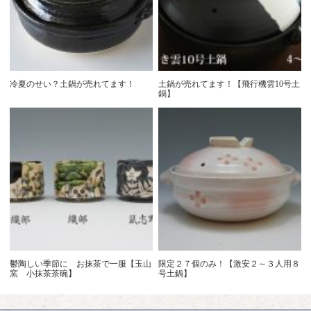
冷夏のせい？土鍋が売れてます！
土鍋が売れてます！【飛行機雲10号土
鍋】
鬱陶しい季節に お抹茶で一服【玉山
限定２７個のみ！【激安２～３人用８
窯 小抹茶茶碗】
号土鍋】