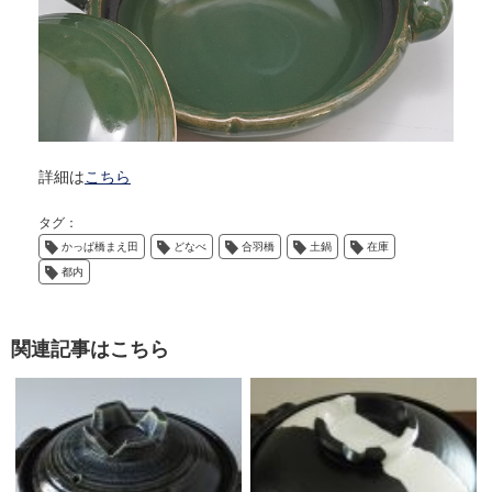
詳細は
こちら
タグ：
かっぱ橋まえ田
どなべ
合羽橋
土鍋
在庫
都内
関連記事はこちら