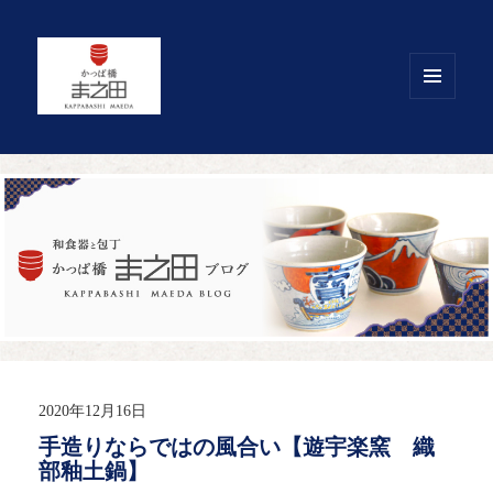
メニュ
ーとウ
ィジェ
ット
2020年12月16日
手造りならではの風合い【遊宇楽窯 織
部釉土鍋】