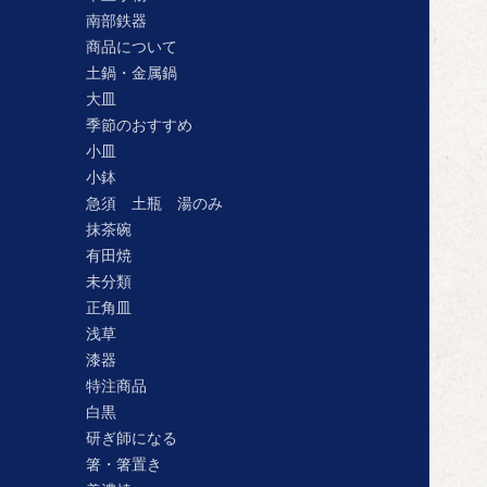
南部鉄器
商品について
土鍋・金属鍋
大皿
季節のおすすめ
小皿
小鉢
急須 土瓶 湯のみ
抹茶碗
有田焼
未分類
正角皿
浅草
漆器
特注商品
白黒
研ぎ師になる
箸・箸置き