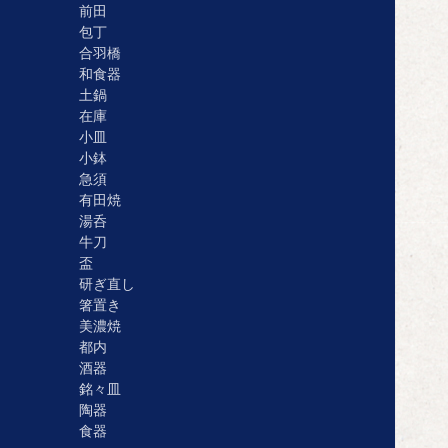
前田
包丁
合羽橋
和食器
土鍋
在庫
小皿
小鉢
急須
有田焼
湯呑
牛刀
盃
研ぎ直し
箸置き
美濃焼
都内
酒器
銘々皿
陶器
食器