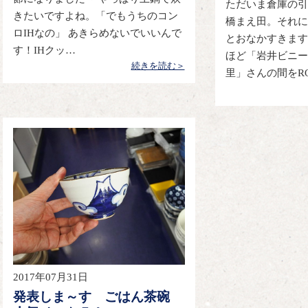
ただいま倉庫の引
きたいですよね。「でもうちのコン
橋まえ田。それに
ロIHなの」 あきらめないでいいんで
とおなかすきます
す！IHクッ…
ほど「岩井ビニー
続きを読む＞
里」さんの間をR
2017年07月31日
発表しま～す ごはん茶碗