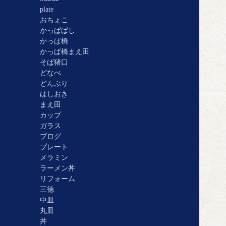
plate
おちょこ
かっぱばし
かっぱ橋
かっぱ橋まえ田
そば猪口
どなべ
どんぶり
はしおき
まえ田
カップ
ガラス
ブログ
プレート
メラミン
ラーメン丼
リフォーム
三徳
中皿
丸皿
丼