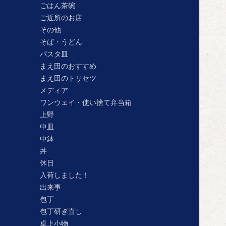
ごはん茶碗
ご近所のお店
その他
そば・うどん
パスタ皿
まえ田のおすすめ
まえ田のトリセツ
メディア
ワンウェイ・使い捨て弁当箱
上野
中皿
中鉢
丼
休日
入荷しました！
出来事
包丁
包丁研ぎ直し
卓上小物