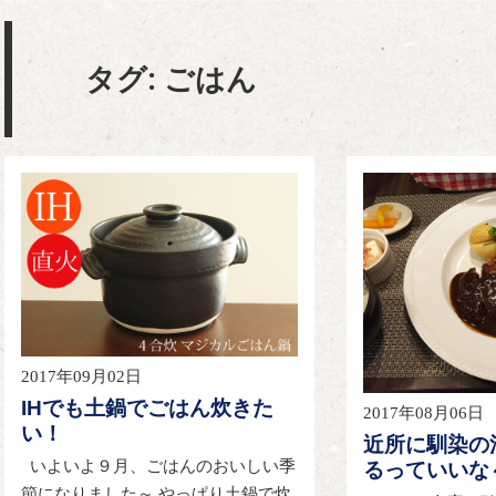
タグ:
ごはん
2017年09月02日
IHでも土鍋でごはん炊きた
2017年08月06日
い！
近所に馴染の
いよいよ９月、ごはんのおいしい季
るっていいな
節になりました～ やっぱり土鍋で炊