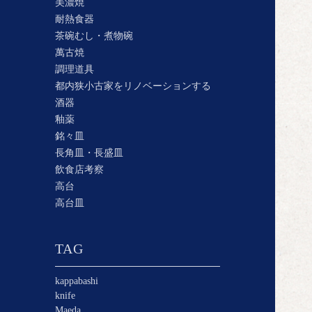
美濃焼
耐熱食器
茶碗むし・煮物碗
萬古焼
調理道具
都内狭小古家をリノベーションする
酒器
釉薬
銘々皿
長角皿・長盛皿
飲食店考察
高台
高台皿
TAG
kappabashi
knife
Maeda