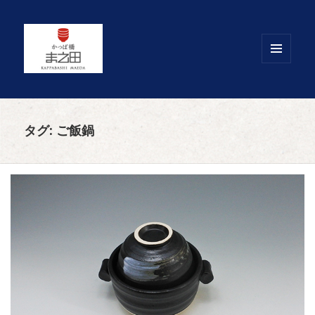
メニュ
ーとウ
ィジェ
ット
タグ:
ご飯鍋