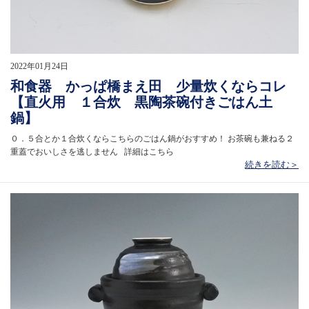
2022年01月24日
和食器 かっぱ橋まえ田 少量炊くならコレ
【直火用 １合炊 黒陶茶碗付きごはん土
鍋】
０．５合とか１合炊くならこちらのごはん鍋がおすすめ！ お茶碗も兼ねる２
重蓋でおいしさを逃しません 詳細はこちら
続きを読む＞