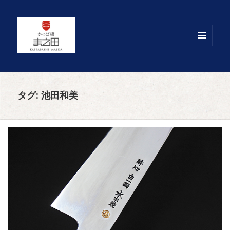
メニュ
ーとウ
ィジェ
ット
タグ:
池田和美