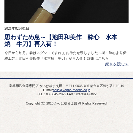
2021年02月01日
思わずため息～【池田和美作 酔心 水本
焼 牛刀】再入荷！
今日から如月。春はスグソコですねぇ お待たせ致しました～堺・酔心より伝
統工芸士池田和美氏作「水本焼 牛刀」が再入荷！ 詳細はこちら
続きを読む＞
業務用和食器専門店 かっぱ橋まえ田 〒111-0036 東京都台東区松が谷1-10-10
E-mail:
hello@kappa-maeda.co.jp
TEL：03-3845-2822 FAX：03-3841-6822
Copyright (C) 2016 かっぱ橋まえ田 All Rights Reserved.