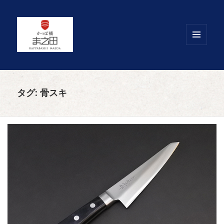
メニュ
ーとウ
ィジェ
ット
タグ:
骨スキ