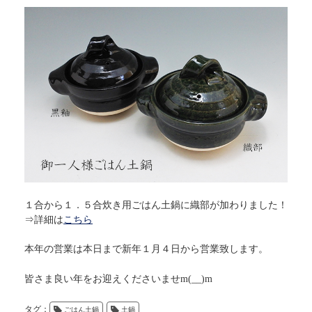
１合から１．５合炊き用ごはん土鍋に織部が加わりました！
⇒詳細は
こちら
本年の営業は本日まで新年１月４日から営業致します。
皆さま良い年をお迎えくださいませm(__)m
タグ：
ごはん土鍋
土鍋