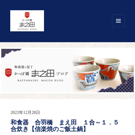
メニュ
ーとウ
ィジェ
ット
2022年12月28日
和食器 合羽橋 まえ田 １合～１．５
合炊き【信楽焼のご飯土鍋】